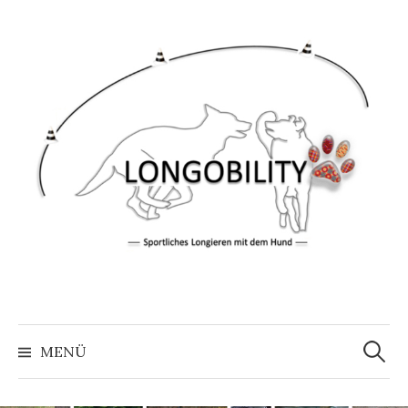
Springe
zum
Inhalt
Suche
nach:
MENÜ