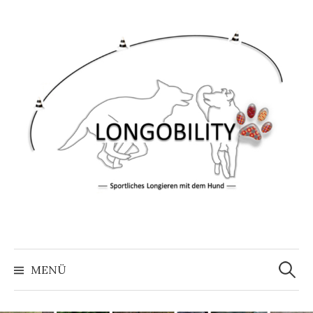
Springe
zum
Inhalt
Suche
nach:
MENÜ