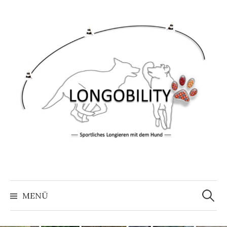
Springe
zum
Inhalt
Suche
nach:
MENÜ