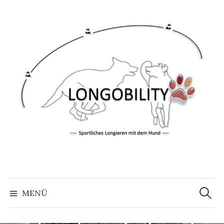
Springe
zum
Inhalt
Suche
nach:
MENÜ