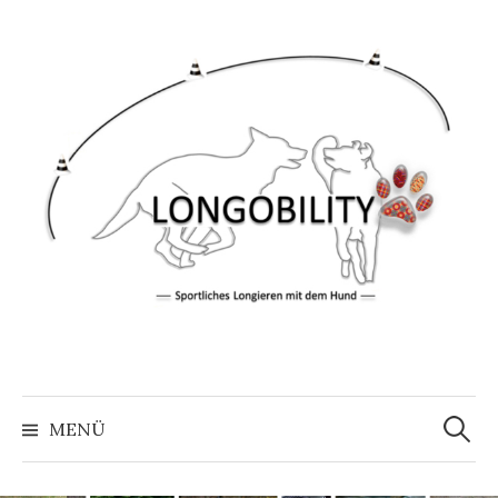
Springe
zum
Inhalt
Suche
nach:
MENÜ