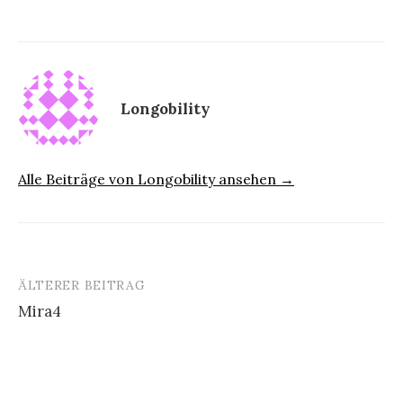
Longobility
Alle Beiträge von Longobility ansehen →
ÄLTERER BEITRAG
Beitrags-
Mira4
Navigation