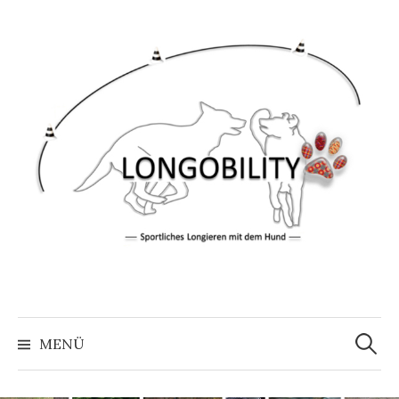
Springe
zum
Inhalt
Suche
nach:
MENÜ