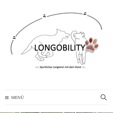
Springe
zum
Inhalt
Suche
nach:
MENÜ