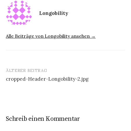
Longobility
Alle Beiträge von Longobility ansehen →
ÄLTERER BEITRAG
Beitrags-
cropped-Header-Longobility-2.jpg
Navigation
Schreib einen Kommentar